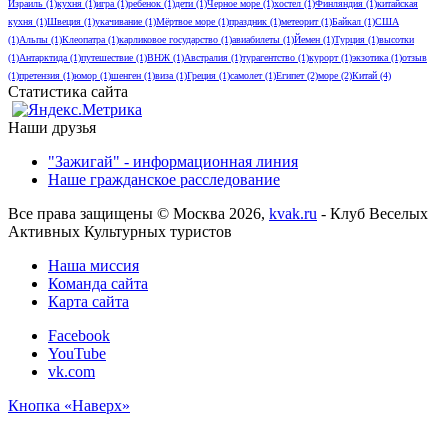
Израиль
(1)
кухня
(1)
игра
(1)
ребенок
(1)
дети
(1)
Черное море
(1)
хостел
(1)
Финляндия
(1)
китайская
кухня
(1)
Швеция
(1)
укачивание
(1)
Мёртвое море
(1)
праздник
(1)
метеорит
(1)
Байкал
(1)
США
(1)
Альпы
(1)
Клеопатра
(1)
карликовое государство
(1)
авиабилеты
(1)
Йемен
(1)
Турция
(1)
высотки
(1)
Антарктида
(1)
путешествие
(1)
ВНЖ
(1)
Австралия
(1)
турагентство
(1)
курорт
(1)
экзотика
(1)
отзыв
(1)
претензия
(1)
юмор
(1)
шенген
(1)
виза
(1)
Греция
(1)
самолет
(1)
Египет
(2)
море
(2)
Китай
(4)
Статистика сайта
Наши друзья
"Зажигай" - информационная линия
Наше гражданское расследование
Все права защищены © Москва 2026,
kvak.ru
- Клуб Веселых
Активных Культурных туристов
Наша миссия
Команда сайта
Карта сайта
Facebook
YouTube
vk.com
Кнопка «Наверх»