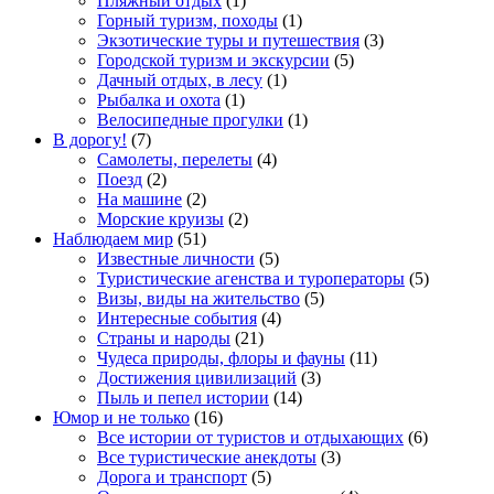
Пляжный отдых
(1)
Горный туризм, походы
(1)
Экзотические туры и путешествия
(3)
Городской туризм и экскурсии
(5)
Дачный отдых, в лесу
(1)
Рыбалка и охота
(1)
Велосипедные прогулки
(1)
В дорогу!
(7)
Самолеты, перелеты
(4)
Поезд
(2)
На машине
(2)
Морские круизы
(2)
Наблюдаем мир
(51)
Известные личности
(5)
Туристические агенства и туроператоры
(5)
Визы, виды на жительство
(5)
Интересные события
(4)
Страны и народы
(21)
Чудеса природы, флоры и фауны
(11)
Достижения цивилизаций
(3)
Пыль и пепел истории
(14)
Юмор и не только
(16)
Все истории от туристов и отдыхающих
(6)
Все туристические анекдоты
(3)
Дорога и транспорт
(5)