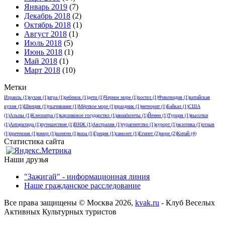
Январь 2019
(7)
Декабрь 2018
(2)
Октябрь 2018
(1)
Август 2018
(1)
Июль 2018
(5)
Июнь 2018
(1)
Май 2018
(1)
Март 2018
(10)
Метки
Израиль
(1)
кухня
(1)
игра
(1)
ребенок
(1)
дети
(1)
Черное море
(1)
хостел
(1)
Финляндия
(1)
китайская
кухня
(1)
Швеция
(1)
укачивание
(1)
Мёртвое море
(1)
праздник
(1)
метеорит
(1)
Байкал
(1)
США
(1)
Альпы
(1)
Клеопатра
(1)
карликовое государство
(1)
авиабилеты
(1)
Йемен
(1)
Турция
(1)
высотки
(1)
Антарктида
(1)
путешествие
(1)
ВНЖ
(1)
Австралия
(1)
турагентство
(1)
курорт
(1)
экзотика
(1)
отзыв
(1)
претензия
(1)
юмор
(1)
шенген
(1)
виза
(1)
Греция
(1)
самолет
(1)
Египет
(2)
море
(2)
Китай
(4)
Статистика сайта
Наши друзья
"Зажигай" - информационная линия
Наше гражданское расследование
Все права защищены © Москва 2026,
kvak.ru
- Клуб Веселых
Активных Культурных туристов