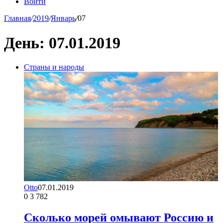
Войти
Главная
/
2019
/
Январь
/
07
День:
07.01.2019
Страны и народы
Otto
07.01.2019
0
3 782
Сколько морей омывают Россию и