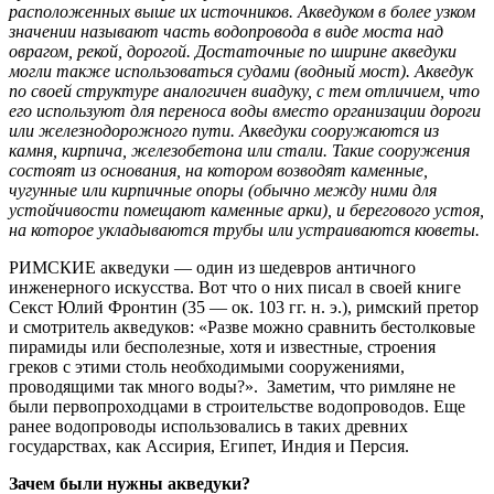
расположенных выше их источников. Акведуком в более узком
значении называют часть водопровода в виде моста над
оврагом, рекой, дорогой. Достаточные по ширине акведуки
могли также использоваться судами (водный мост). Акведук
по своей структуре аналогичен виадуку, с тем отличием, что
его используют для переноса воды вместо организации дороги
или железнодорожного пути. Акведуки сооружаются из
камня, кирпича, железобетона или стали. Такие сооружения
состоят из основания, на котором возводят каменные,
чугунные или кирпичные опоры (обычно между ними для
устойчивости помещают каменные арки), и берегового устоя,
на которое укладываются трубы или устраиваются кюветы.
РИМСКИЕ акведуки — один из шедевров античного
инженерного искусства. Вот что о них писал в своей книге
Секст Юлий Фронтин (35 — ок. 103 гг. н. э.), римский претор
и смотритель акведуков: «Разве можно сравнить бестолковые
пирамиды или бесполезные, хотя и известные, строения
греков с этими столь необходимыми сооружениями,
проводящими так много воды?». Заметим, что римляне не
были первопроходцами в строительстве водопроводов. Еще
ранее водопроводы использовались в таких древних
государствах, как Ассирия, Египет, Индия и Персия.
Зачем были нужны акведуки?