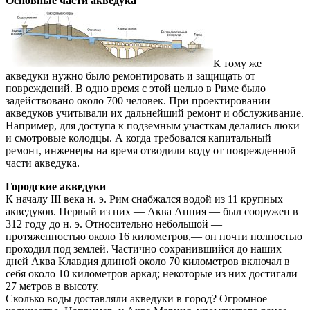
Основные части акведука
К тому же
акведуки нужно было ремонтировать и защищать от
повреждений. В одно время с этой целью в Риме было
задействовано около 700 человек. При проектировании
акведуков учитывали их дальнейший ремонт и обслуживание.
Например, для доступа к подземным участкам делались люки
и смотровые колодцы. А когда требовался капитальный
ремонт, инженеры на время отводили воду от поврежденной
части акведука.
Городские акведуки
К началу III века н. э. Рим снабжался водой из 11 крупных
акведуков. Первый из них — Аква Аппия — был сооружен в
312 году до н. э. Относительно небольшой —
протяженностью около 16 километров,— он почти полностью
проходил под землей. Частично сохранившийся до наших
дней Аква Клавдия длиной около 70 километров включал в
себя около 10 километров аркад; некоторые из них достигали
27 метров в высоту.
Сколько воды доставляли акведуки в город? Огромное