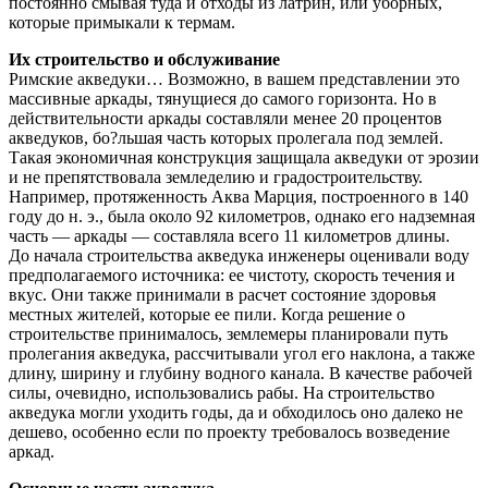
постоянно смывая туда и отходы из латрин, или уборных,
которые примыкали к термам.
Их строительство и обслуживание
Римские акведуки… Возможно, в вашем представлении это
массивные аркады, тянущиеся до самого горизонта. Но в
действительности аркады составляли менее 20 процентов
акведуков, бо?льшая часть которых пролегала под землей.
Такая экономичная конструкция защищала акведуки от эрозии
и не препятствовала земледелию и градостроительству.
Например, протяженность Аква Марция, построенного в 140
году до н. э., была около 92 километров, однако его надземная
часть — аркады — составляла всего 11 километров длины.
До начала строительства акведука инженеры оценивали воду
предполагаемого источника: ее чистоту, скорость течения и
вкус. Они также принимали в расчет состояние здоровья
местных жителей, которые ее пили. Когда решение о
строительстве принималось, землемеры планировали путь
пролегания акведука, рассчитывали угол его наклона, а также
длину, ширину и глубину водного канала. В качестве рабочей
силы, очевидно, использовались рабы. На строительство
акведука могли уходить годы, да и обходилось оно далеко не
дешево, особенно если по проекту требовалось возведение
аркад.