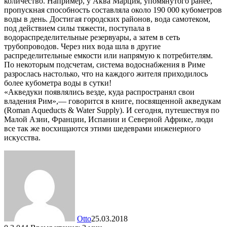
количество. Например, у Аква Марция, упомянутого ранее,
пропускная способность составляла около 190 000 кубометров
воды в день. Достигая городских районов, вода самотеком,
под действием силы тяжести, поступала в
водораспределительные резервуары, а затем в сеть
трубопроводов. Через них вода шла в другие
распределительные емкости или напрямую к потребителям.
По некоторым подсчетам, система водоснабжения в Риме
разрослась настолько, что на каждого жителя приходилось
более кубометра воды в сутки!
«Акведуки появлялись везде, куда распространял свои
владения Рим»,— говорится в книге, посвященной акведукам
(Roman Aqueducts & Water Supply). И сегодня, путешествуя по
Малой Азии, Франции, Испании и Северной Африке, люди
все так же восхищаются этими шедеврами инженерного
искусства.
Otto
25.03.2018