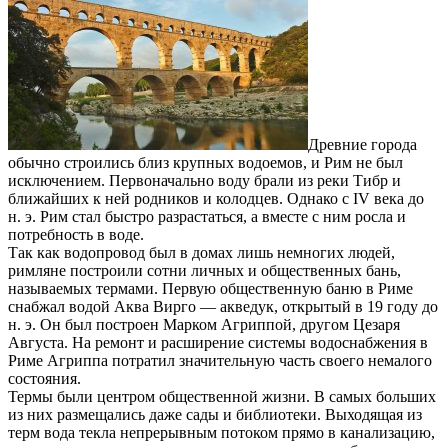
Древние города
обычно строились близ крупных водоемов, и Рим не был
исключением. Первоначально воду брали из реки Тибр и
ближайших к ней родников и колодцев. Однако с IV века до
н. э. Рим стал быстро разрастаться, а вместе с ним росла и
потребность в воде.
Так как водопровод был в домах лишь немногих людей,
римляне построили сотни личных и общественных бань,
называемых термами. Первую общественную баню в Риме
снабжал водой Аква Вирго — акведук, открытый в 19 году до
н. э. Он был построен Марком Агриппой, другом Цезаря
Августа. На ремонт и расширение системы водоснабжения в
Риме Агриппа потратил значительную часть своего немалого
состояния.
Термы были центром общественной жизни. В самых больших
из них размещались даже сады и библиотеки. Выходящая из
терм вода текла непрерывным потоком прямо в канализацию,