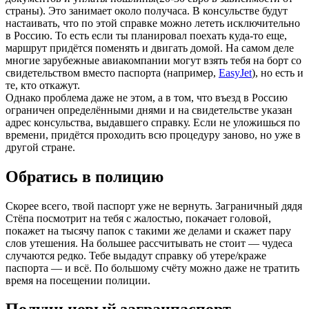
страны). Это занимает около получаса. В консульстве будут
настаивать, что по этой справке можно лететь исключительно
в Россию. То есть если ты планировал поехать куда-то еще,
маршрут придётся поменять и двигать домой. На самом деле
многие зарубежные авиакомпании могут взять тебя на борт со
свидетельством вместо паспорта (например,
EasyJet
), но есть и
те, кто откажут.
Однако проблема даже не этом, а в том, что въезд в Россию
ограничен определёнными днями и на свидетельстве указан
адрес консульства, выдавшего справку. Если не уложишься по
времени, придётся проходить всю процедуру заново, но уже в
другой стране.
Обратись в полицию
Скорее всего, твой паспорт уже не вернуть. Заграничный дядя
Стёпа посмотрит на тебя с жалостью, покачает головой,
покажет на тысячу папок с такими же делами и скажет пару
слов утешения. На большее рассчитывать не стоит — чудеса
случаются редко. Тебе выдадут справку об утере/краже
паспорта — и всё. По большому счёту можно даже не тратить
время на посещении полиции.