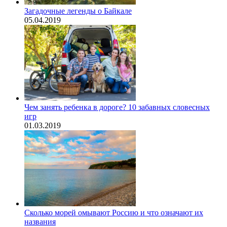
Загадочные легенды о Байкале
05.04.2019
Чем занять ребенка в дороге? 10 забавных словесных
игр
01.03.2019
Сколько морей омывают Россию и что означают их
названия