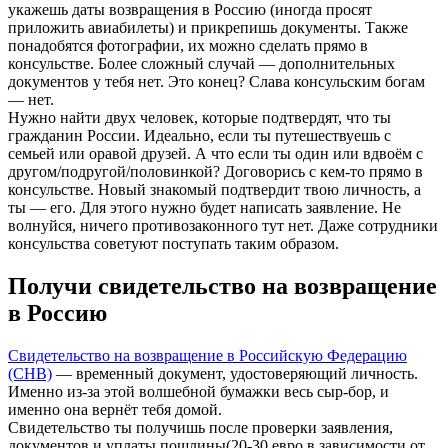
укажешь даты возвращения в Россию (иногда просят
приложить авиабилеты) и прикрепишь документы. Также
понадобятся фотографии, их можно сделать прямо в
консульстве. Более сложный случай — дополнительных
документов у тебя нет. Это конец? Слава консульским богам
— нет.
Нужно найти двух человек, которые подтвердят, что ты
гражданин России. Идеально, если ты путешествуешь с
семьей или оравой друзей. А что если ты один или вдвоём с
другом/подругой/половинкой? Договорись с кем-то прямо в
консульстве. Новый знакомый подтвердит твою личность, а
ты — его. Для этого нужно будет написать заявление. Не
волнуйся, ничего противозаконного тут нет. Даже сотрудники
консульства советуют поступать таким образом.
Получи свидетельство на возвращение
в Россию
Свидетельство на возвращение в Российскую Федерацию
(СНВ)
— временный документ, удостоверяющий личность.
Именно из-за этой волшебной бумажки весь сыр-бор, и
именно она вернёт тебя домой.
Свидетельство ты получишь после проверки заявления,
документов и уплаты пошлины(20-30 евро в зависимости от