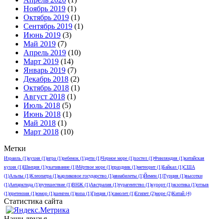
Ноябрь 2019
(1)
Октябрь 2019
(1)
Сентябрь 2019
(1)
Июнь 2019
(3)
Май 2019
(7)
Апрель 2019
(10)
Март 2019
(14)
Январь 2019
(7)
Декабрь 2018
(2)
Октябрь 2018
(1)
Август 2018
(1)
Июль 2018
(5)
Июнь 2018
(1)
Май 2018
(1)
Март 2018
(10)
Метки
Израиль
(1)
кухня
(1)
игра
(1)
ребенок
(1)
дети
(1)
Черное море
(1)
хостел
(1)
Финляндия
(1)
китайская
кухня
(1)
Швеция
(1)
укачивание
(1)
Мёртвое море
(1)
праздник
(1)
метеорит
(1)
Байкал
(1)
США
(1)
Альпы
(1)
Клеопатра
(1)
карликовое государство
(1)
авиабилеты
(1)
Йемен
(1)
Турция
(1)
высотки
(1)
Антарктида
(1)
путешествие
(1)
ВНЖ
(1)
Австралия
(1)
турагентство
(1)
курорт
(1)
экзотика
(1)
отзыв
(1)
претензия
(1)
юмор
(1)
шенген
(1)
виза
(1)
Греция
(1)
самолет
(1)
Египет
(2)
море
(2)
Китай
(4)
Статистика сайта
Наши друзья