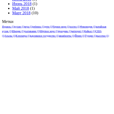
Июнь 2018
(1)
Май 2018
(1)
Март 2018
(10)
Метки
Израиль
(1)
кухня
(1)
игра
(1)
ребенок
(1)
дети
(1)
Черное море
(1)
хостел
(1)
Финляндия
(1)
китайская
кухня
(1)
Швеция
(1)
укачивание
(1)
Мёртвое море
(1)
праздник
(1)
метеорит
(1)
Байкал
(1)
США
(1)
Альпы
(1)
Клеопатра
(1)
карликовое государство
(1)
авиабилеты
(1)
Йемен
(1)
Турция
(1)
высотки
(1)