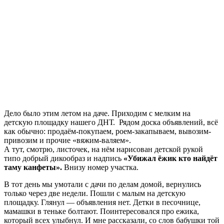
Дело было этим летом на даче. Приходим с мелким на
детскую площадку нашего ДНТ. Рядом доска объявлений, всё
как обычно: продаём-покупаем, роем-закапываем, вывозим-
привозим и прочие «вяжим-валяем».
А тут, смотрю, листочек, на нём нарисован детской рукой
типо добрый дикообраз и надпись
«Убижал ёжик кто найдёт
таму канфеты».
Внизу номер участка.
В тот день мы умотали с дачи по делам домой, вернулись
только через две недели. Пошли с малым на детскую
площадку. Глянул — объявления нет. Детки в песочнице,
мамашки в теньке болтают. Поинтересовался про ежика,
который всех улыбнул. И мне рассказали, со слов бабушки той