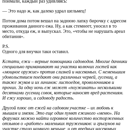
поймали, каждый раз удивляясь:
— Это надо ж, как далеко удрал шельмец!
Потом дома потом вешал на заднюю лапку бирочку с адресом
проживания данного ежа. Ну, а как стемнеет, уносил в то
место, откуда еж, и выпускал. Это, «чтобы не нарушать ареал
обитания».
P.S.
Одного для внучки таки оставил.
Кстати, ежи – верные помощники садоводов. Многие дачники
специально приманивают на участки колючих гостей как
«мощное оружие» против слизней и насекомых. С неменьшим
удовольствием поедают они различных червей, гусениц, а
также жуков и их личинок: листоедов, проволочников и
прочих. За одну ночь еж может «поужинать» несколькими
десятками гусениц совок, которые наносят вред растениям.
И ежу хорошо, и садоводу радость.
Другой плюс от ежей на садовом участке – их любовь к
мышам и змеям. Это еще один пункт ежиного «меню». На
форумах можно найти огромное количество восторженных
отзывов о «работе» маленьких тружеников: и грызунов на
участке стало намного меньше, и от вредных насекомых